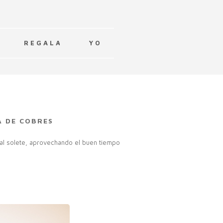
R E G A L A
Y O
A DE COBRES
al solete, aprovechando el buen tiempo