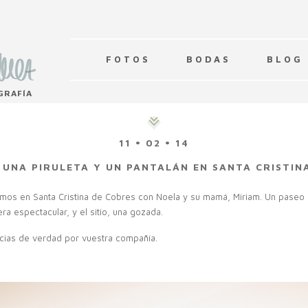
F O T O S
B O D A S
B L O G
GRAFÍA
11 • 02 • 14
 UNA PIRULETA Y UN PANTALÁN EN SANTA CRISTIN
mos en Santa Cristina de Cobres con Noela y su mamá, Miriam. Un paseo 
era espectacular, y el sitio, una gozada.
cias de verdad por vuestra compañía.