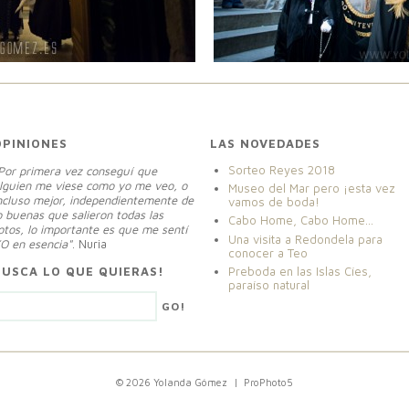
OPINIONES
LAS NOVEDADES
Sorteo Reyes 2018
Por primera vez conseguí que
lguien me viese como yo me veo, o
Museo del Mar pero ¡esta vez
ncluso mejor, independientemente de
vamos de boda!
o buenas que salieron todas las
Cabo Home, Cabo Home…
otos, lo importante es que me sentí
Una visita a Redondela para
O en esencia"
. Nuria
conocer a Teo
BUSCA LO QUE QUIERAS!
Preboda en las Islas Cíes,
paraíso natural
© 2026 Yolanda Gómez
|
ProPhoto5