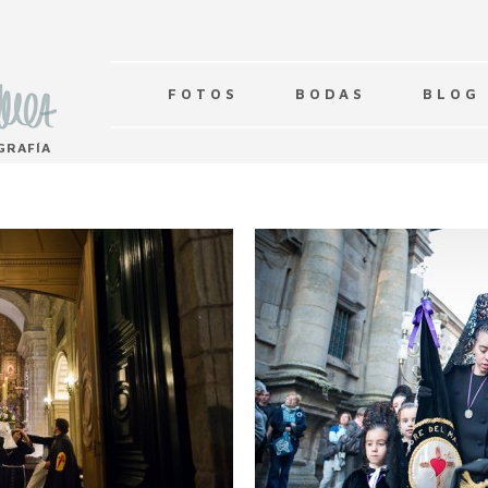
F O T O S
B O D A S
B L O G
GRAFÍA