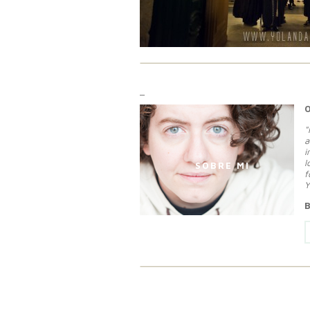
_
"
a
i
l
SOBRE MI
f
Y