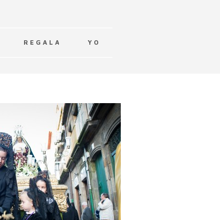
R E G A L A
Y O